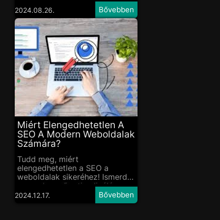
linképítés
2024.08.26.
Miért Elengedhetetlen A
SEO A Modern Weboldalak
Számára?
Tudd meg, miért
elengedhetetlen a SEO a
weboldalak sikeréhez! Ismerd
meg a keresőoptimalizálás
előnyeit, és hogyan növeli az
2024.12.17.
ügyfeleid számát.