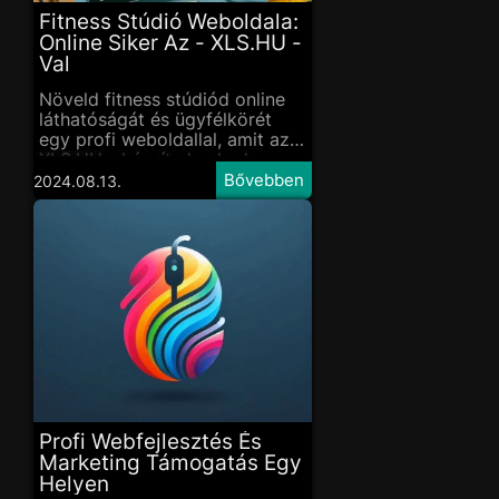
Fitness Stúdió Weboldala:
Online Siker Az - XLS.HU -
Val
Növeld fitness stúdiód online
láthatóságát és ügyfélkörét
egy profi weboldallal, amit az -
XLS.HU - készít el neked.
2024.08.13.
Profi Webfejlesztés És
Marketing Támogatás Egy
Helyen