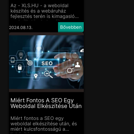
Az - XLS.HU - a weboldal
készítés és a webáruház
fejlesztés terén is kimagasló
szolgáltatásokat nyújt.
Azonban nem állnak meg itt:
2024.08.13.
marketing támogatással
biztosítják, hogy az elkészült
oldal vagy webáruház valóban
elérje a célját. Keresd őket a
xls.h
Miért Fontos A SEO Egy
Weboldal Elkészítése Után
Miért fontos a SEO egy
weboldal elkészítése után, és
miért kulcsfontosságú a